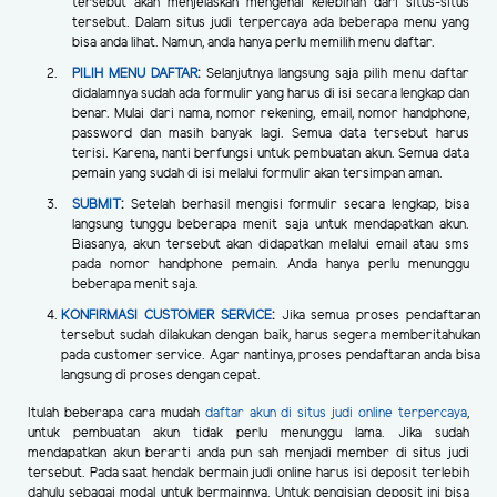
tersebut akan menjelaskan mengenai kelebihan dari situs-situs
tersebut. Dalam situs judi terpercaya ada beberapa menu yang
bisa anda lihat. Namun, anda hanya perlu memilih menu daftar.
PILIH MENU DAFTAR
:
Selanjutnya langsung saja pilih menu daftar
didalamnya sudah ada formulir yang harus di isi secara lengkap dan
benar. Mulai dari nama, nomor rekening, email, nomor handphone,
password dan masih banyak lagi. Semua data tersebut harus
terisi. Karena, nanti berfungsi untuk pembuatan akun. Semua data
pemain yang sudah di isi melalui formulir akan tersimpan aman.
SUBMIT
:
Setelah berhasil mengisi formulir secara lengkap, bisa
langsung tunggu beberapa menit saja untuk mendapatkan akun.
Biasanya, akun tersebut akan didapatkan melalui email atau sms
pada nomor handphone pemain. Anda hanya perlu menunggu
beberapa menit saja.
KONFIRMASI CUSTOMER SERVICE
:
Jika semua proses pendaftaran
tersebut sudah dilakukan dengan baik, harus segera memberitahukan
pada customer service. Agar nantinya, proses pendaftaran anda bisa
langsung di proses dengan cepat.
Itulah beberapa cara mudah
daftar akun di situs judi online terpercaya
,
untuk pembuatan akun tidak perlu menunggu lama. Jika sudah
mendapatkan akun berarti anda pun sah menjadi member di situs judi
tersebut. Pada saat hendak bermain judi online harus isi deposit terlebih
dahulu sebagai modal untuk bermainnya. Untuk pengisian deposit ini bisa