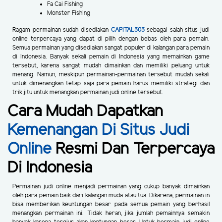
Fa Cai Fishing
Monster Fishing
Ragam permainan sudah disediakan
CAPITAL303
sebagai salah situs judi
online terpercaya yang dapat di pilih dengan bebas oleh para pemain.
Semua permainan yang disediakan sangat populer di kalangan para pemain
di Indonesia. Banyak sekali pemain di Indonesia yang memainkan game
tersebut, karena sangat mudah dimainkan dan memiliki peluang untuk
menang. Namun, meskipun permainan-permainan tersebut mudah sekali
untuk dimenangkan tetap saja para pemain harus memiliki strategi dan
trik jitu untuk menangkan permainan judi online tersebut.
Cara Mudah Dapatkan
Kemenangan Di Situs Judi
Online
Resmi Dan Terpercaya
Di Indonesia
Permainan judi online menjadi permainan yang cukup banyak dimainkan
oleh para pemain baik dari kalangan muda atau tua. Dikarena, permainan in
bisa memberikan keuntungan besar pada semua pemain yang berhasil
menangkan permainan ini. Tidak heran, jika jumlah pemainnya semakin