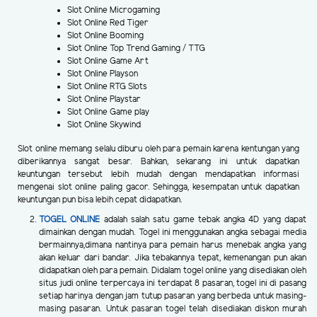
Slot Online Microgaming
Slot Online Red Tiger
Slot Online Booming
Slot Online Top Trend Gaming / TTG
Slot Online Game Art
Slot Online Playson
Slot Online RTG Slots
Slot Online Playstar
Slot Online Game play
Slot Online Skywind
Slot online memang selalu diburu oleh para pemain karena kentungan yang
diberikannya sangat besar. Bahkan, sekarang ini untuk dapatkan
keuntungan tersebut lebih mudah dengan mendapatkan informasi
mengenai slot online paling gacor. Sehingga, kesempatan untuk dapatkan
keuntungan pun bisa lebih cepat didapatkan.
TOGEL ONLINE
adalah salah satu game tebak angka 4D yang dapat
dimainkan dengan mudah. Togel ini menggunakan angka sebagai media
bermainnya,dimana nantinya para pemain harus menebak angka yang
akan keluar dari bandar. Jika tebakannya tepat, kemenangan pun akan
didapatkan oleh para pemain. Didalam togel online yang disediakan oleh
situs judi online terpercaya ini terdapat 8 pasaran, togel ini di pasang
setiap harinya dengan jam tutup pasaran yang berbeda untuk masing-
masing pasaran. Untuk pasaran togel telah disediakan diskon murah