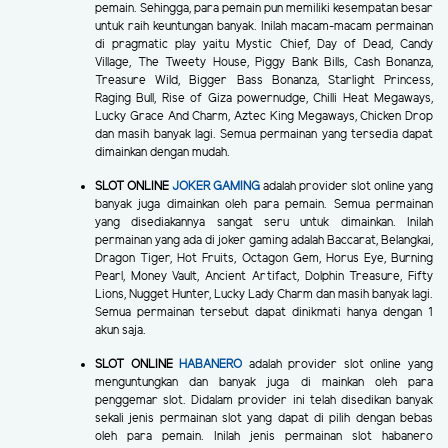
pemain. Sehingga, para pemain pun memiliki kesempatan besar
untuk raih keuntungan banyak. Inilah macam-macam permainan
di pragmatic play yaitu Mystic Chief, Day of Dead, Candy
Village, The Tweety House, Piggy Bank Bills, Cash Bonanza,
Treasure Wild, Bigger Bass Bonanza, Starlight Princess,
Raging Bull, Rise of Giza powernudge, Chilli Heat Megaways,
Lucky Grace And Charm, Aztec King Megaways, Chicken Drop
dan masih banyak lagi. Semua permainan yang tersedia dapat
dimainkan dengan mudah.
SLOT ONLINE
JOKER GAMING
adalah provider slot online yang
banyak juga dimainkan oleh para pemain. Semua permainan
yang disediakannya sangat seru untuk dimainkan. Inilah
permainan yang ada di joker gaming adalah Baccarat, Belangkai,
Dragon Tiger, Hot Fruits, Octagon Gem, Horus Eye, Burning
Pearl, Money Vault, Ancient Artifact, Dolphin Treasure, Fifty
Lions, Nugget Hunter, Lucky Lady Charm dan masih banyak lagi.
Semua permainan tersebut dapat dinikmati hanya dengan 1
akun saja.
SLOT ONLINE
HABANERO
adalah provider slot online yang
menguntungkan dan banyak juga di mainkan oleh para
penggemar slot. Didalam provider ini telah disedikan banyak
sekali jenis permainan slot yang dapat di pilih dengan bebas
oleh para pemain. Inilah jenis permainan slot habanero