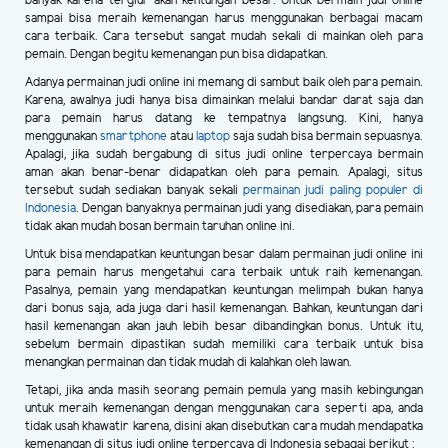
banyak karena tergiur akan kentungan besar. Untuk bermain judi online
sampai bisa meraih kemenangan harus menggunakan berbagai macam
cara terbaik. Cara tersebut sangat mudah sekali di mainkan oleh para
pemain. Dengan begitu kemenangan pun bisa didapatkan.
Adanya permainan judi online ini memang di sambut baik oleh para pemain.
Karena, awalnya judi hanya bisa dimainkan melalui bandar darat saja dan
para pemain harus datang ke tempatnya langsung. Kini, hanya
menggunakan
smartphone
atau
laptop
saja sudah bisa bermain sepuasnya.
Apalagi, jika sudah bergabung di situs judi online terpercaya bermain
aman akan benar-benar didapatkan oleh para pemain. Apalagi, situs
tersebut sudah sediakan banyak sekali
permainan judi paling populer di
Indonesia
. Dengan banyaknya permainan judi yang disediakan, para pemain
tidak akan mudah bosan bermain taruhan online ini.
Untuk bisa mendapatkan keuntungan besar dalam permainan judi online ini
para pemain harus mengetahui cara terbaik untuk raih kemenangan.
Pasalnya, pemain yang mendapatkan keuntungan melimpah bukan hanya
dari bonus saja, ada juga dari hasil kemenangan. Bahkan, keuntungan dari
hasil kemenangan akan jauh lebih besar dibandingkan bonus. Untuk itu,
sebelum bermain dipastikan sudah memiliki cara terbaik untuk bisa
menangkan permainan dan tidak mudah di kalahkan oleh lawan.
Tetapi, jika anda masih seorang pemain pemula yang masih kebingungan
untuk meraih kemenangan dengan menggunakan cara seperti apa, anda
tidak usah khawatir karena, disini akan disebutkan cara mudah mendapatka
kemenangan di situs judi online terpercaya di Indonesia sebagai berikut :