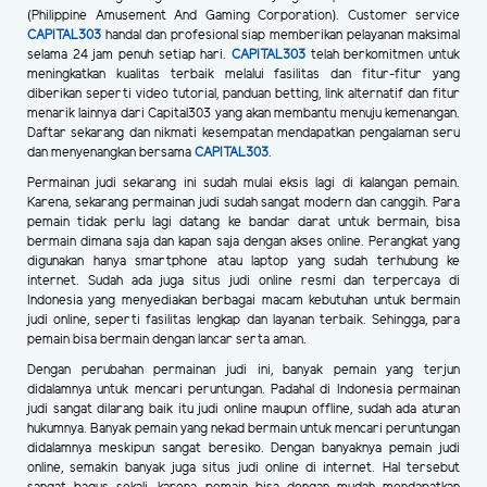
(Philippine Amusement And Gaming Corporation). Customer service
CAPITAL303
handal dan profesional siap memberikan pelayanan maksimal
selama 24 jam penuh setiap hari.
CAPITAL303
telah berkomitmen untuk
meningkatkan kualitas terbaik melalui fasilitas dan fitur-fitur yang
diberikan seperti video tutorial, panduan betting, link alternatif dan fitur
menarik lainnya dari Capital303 yang akan membantu menuju kemenangan.
Daftar sekarang dan nikmati kesempatan mendapatkan pengalaman seru
dan menyenangkan bersama
CAPITAL303
.
Permainan judi sekarang ini sudah mulai eksis lagi di kalangan pemain.
Karena, sekarang permainan judi sudah sangat modern dan canggih. Para
pemain tidak perlu lagi datang ke bandar darat untuk bermain, bisa
bermain dimana saja dan kapan saja dengan akses online. Perangkat yang
digunakan hanya smartphone atau laptop yang sudah terhubung ke
internet. Sudah ada juga situs judi online resmi dan terpercaya di
Indonesia yang menyediakan berbagai macam kebutuhan untuk bermain
judi online, seperti fasilitas lengkap dan layanan terbaik. Sehingga, para
pemain bisa bermain dengan lancar serta aman.
Dengan perubahan permainan judi ini, banyak pemain yang terjun
didalamnya untuk mencari peruntungan. Padahal di Indonesia permainan
judi sangat dilarang baik itu judi online maupun offline, sudah ada aturan
hukumnya. Banyak pemain yang nekad bermain untuk mencari peruntungan
didalamnya meskipun sangat beresiko. Dengan banyaknya pemain judi
online, semakin banyak juga situs judi online di internet. Hal tersebut