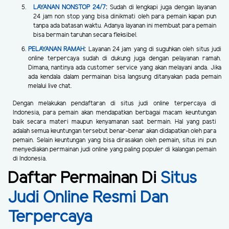
LAYANAN NONSTOP 24/7
:
Sudah di lengkapi juga dengan layanan
24 jam non stop yang bisa dinikmati oleh para pemain kapan pun
tanpa ada batasan waktu. Adanya layanan ini membuat para pemain
bisa bermain taruhan secara fleksibel.
PELAYANAN RAMAH
:
Layanan 24 jam yang di suguhkan oleh situs judi
online terpercaya sudah di dukung juga dengan pelayanan ramah.
Dimana, nantinya ada customer service yang akan melayani anda. Jika
ada kendala dalam permainan bisa langsung ditanyakan pada pemain
melalui live chat.
Dengan melakukan pendaftaran di situs judi online terpercaya di
Indonesia, para pemain akan mendapatkan berbagai macam keuntungan
baik secara materi maupun kenyamanan saat bermain. Hal yang pasti
adalah semua keuntungan tersebut benar-benar akan didapatkan oleh para
pemain. Selain keuntungan yang bisa dirasakan oleh pemain, situs ini pun
menyediakan permainan judi online yang paling populer di kalangan pemain
di Indonesia.
Daftar Permainan Di
Situs
Judi Online Resmi Dan
Terpercaya