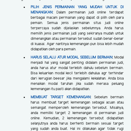
PILIH JENIS PERMAINAN YANG MUDAH UNTUK DI
MENANGKAN
:
Dalam permainan judi online terdapat
berbagai macam permainan yang dapat di pilih oleh para
pemain. Semua jenis permainan situs judi online
terpercaya sudah dijelaskan sebelumnya. Anda harus
memilih jenis permainan judi yang sekiranya mudah untuk
dimenangkan atau permainan tersebut sudah benar-benar
di kuasai. Agar nantinya kemenangan pun bisa lebih mudah
didapatkan oleh para pemain.
HARUS SELALU ATUR MODAL SEBELUM BERMAIN
:
Modal
menjadi hal yang sangat penting didalam permainan judi,
anda harus atur modal terlebih dahulu sebelum bermain.
Bisa keluarkan modal kecil terlebih dahulua agr terhindar
dari kerugian beesar jika mengalami kekalahan. Anda bisa
menaikan modal taruhan jika sudah merasa peluang
kemenangan itu pasti akan didapatkan.
MEMBUAT TARGET KEMENANGAN
:
Sebelum bermain
harus membuat target kemenangan sebagai acuan atau
semangat memperoleh kemenangan tersebut. Misalnya,
anda memiliki target 2 kemenangan di permainan judi
online. Kemudian, 2 kemenangan tersebut didapatkan
selanjutnya anda harus berhenti bermain sesuai target
yang sudah anda buat. Hal ini dilakukan agar tidak rugi