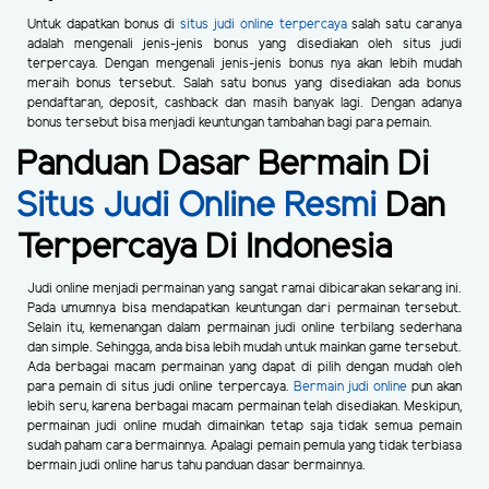
Untuk dapatkan bonus di
situs judi online terpercaya
salah satu caranya
adalah mengenali jenis-jenis bonus yang disediakan oleh situs judi
terpercaya. Dengan mengenali jenis-jenis bonus nya akan lebih mudah
meraih bonus tersebut. Salah satu bonus yang disediakan ada bonus
pendaftaran, deposit, cashback dan masih banyak lagi. Dengan adanya
bonus tersebut bisa menjadi keuntungan tambahan bagi para pemain.
Panduan Dasar Bermain Di
Situs Judi Online Resmi
Dan
Terpercaya Di Indonesia
Judi online menjadi permainan yang sangat ramai dibicarakan sekarang ini.
Pada umumnya bisa mendapatkan keuntungan dari permainan tersebut.
Selain itu, kemenangan dalam permainan judi online terbilang sederhana
dan simple. Sehingga, anda bisa lebih mudah untuk mainkan game tersebut.
Ada berbagai macam permainan yang dapat di pilih dengan mudah oleh
para pemain di situs judi online terpercaya.
Bermain judi online
pun akan
lebih seru, karena berbagai macam permainan telah disediakan. Meskipun,
permainan judi online mudah dimainkan tetap saja tidak semua pemain
sudah paham cara bermainnya. Apalagi pemain pemula yang tidak terbiasa
bermain judi online harus tahu panduan dasar bermainnya.