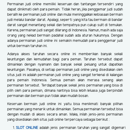
Permainan judi online memiliki keseruan dan tantangan tersendiri yang
dapat dinikmati oleh para pemain. Tidak heran, jika penggemar judi sudah
beralih ke permainan judi online dan mulai meninggalkan kebiasaan bermain
judi melalui bandar darat. Apalagi, seperti yang kita tau bermain di bandar
darat sangat menantang sekali dan tempatnya pun cukup sulit di temukan.
Karena, permainan judi sangat dilarang di Indonesia. Namun, masih ada saja
orang yang nekad bermain padahal sudah ada aturan hukumnya. Dengan
adanya permainan judi online ini semakin memudah para penggemar judi
untuk bermain taruhan ini.
Adanya akses taruhan secara online ini memberikan banyak sekali
keuntungan dan kemudahan bagi para peman. Taruhan tersebut dapat
dimainkan dengan nyamann dan banyak sekali peluang untuk dapatkan
keuntungan. Pasalnya, di setiap permainan judi online yang disediakan oleh
situs judi ini adalah permainan judi online yang sangat terkenal di kalangan
para pemain Indonesia. Semua pemain akan merasa senang akan
permainan tersebut. Terdapat banyak sekali jenis permainan yang bisa di
pilih oleh para pemain, dimana nantinya bisa lebih leluasa juga berpindah
permainan dan bermain pun tidak akan mudah bosan.
Keseruan bermain judi online ini yaitu bisa menikmati banyak pilihan
permainan yang menarik untuk dimainkan. Semua permainan tersebut bisa
dengan mudah di akses secara aman. Maka, inilah jenis-jenis permainan
yang disediakan oleh situs judi online terpercaya sebagai berikut :
SLOT ONLINE
adalah jenis permainan taruhan yang sangat digemari