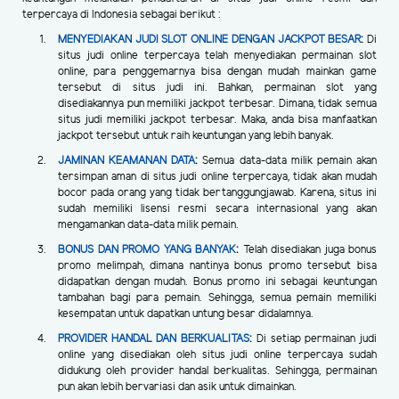
terpercaya di Indonesia sebagai berikut :
MENYEDIAKAN JUDI SLOT ONLINE DENGAN JACKPOT BESAR
:
Di
situs judi online terpercaya telah menyediakan permainan slot
online, para penggemarnya bisa dengan mudah mainkan game
tersebut di situs judi ini. Bahkan, permainan slot yang
disediakannya pun memiliki jackpot terbesar. Dimana, tidak semua
situs judi memiliki jackpot terbesar. Maka, anda bisa manfaatkan
jackpot tersebut untuk raih keuntungan yang lebih banyak.
JAMINAN KEAMANAN DATA
:
Semua data-data milik pemain akan
tersimpan aman di situs judi online terpercaya, tidak akan mudah
bocor pada orang yang tidak bertanggungjawab. Karena, situs ini
sudah memiliki lisensi resmi secara internasional yang akan
mengamankan data-data milik pemain.
BONUS DAN PROMO YANG BANYAK
:
Telah disediakan juga bonus
promo melimpah, dimana nantinya bonus promo tersebut bisa
didapatkan dengan mudah. Bonus promo ini sebagai keuntungan
tambahan bagi para pemain. Sehingga, semua pemain memiliki
kesempatan untuk dapatkan untung besar didalamnya.
PROVIDER HANDAL DAN BERKUALITAS
:
Di setiap permainan judi
online yang disediakan oleh situs judi online terpercaya sudah
didukung oleh provider handal berkualitas. Sehingga, permainan
pun akan lebih bervariasi dan asik untuk dimainkan.